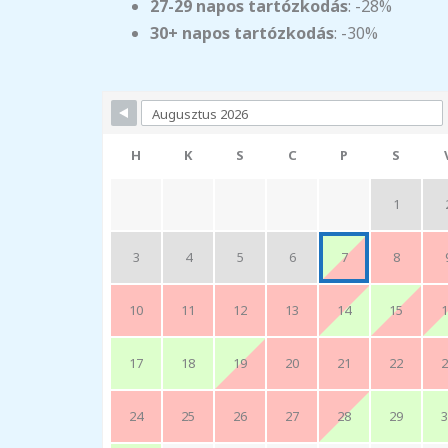
27-29 napos tartózkodás
: -28%
30+ napos tartózkodás
: -30%
Skip Booking Form
H
K
S
C
P
S
1
3
4
5
6
7
8
10
11
12
13
14
15
1
17
18
19
20
21
22
2
24
25
26
27
28
29
3