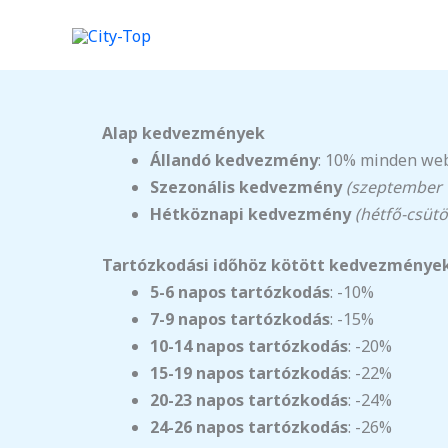
Skip
to
content
Alap kedvezmények
Állandó kedvezmény
: 10% minden web
Szezonális kedvezmény
(szeptember 1
Hétköznapi kedvezmény
(hétfő-csütö
Tartózkodási időhöz kötött kedvezménye
5-6 napos tartózkodás
: -10%
7-9 napos tartózkodás
: -15%
10-14 napos tartózkodás
: -20%
15-19 napos tartózkodás
: -22%
20-23 napos tartózkodás
: -24%
24-26 napos tartózkodás
: -26%