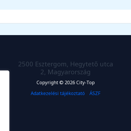
2500 Esztergom, Hegytető utca
2, Magyarország
Copyright © 2026 City-Top
Adatkezelési tájékoztató
ÁSZF
.