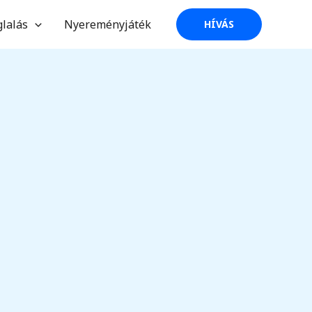
glalás
Nyereményjáték
HÍVÁS