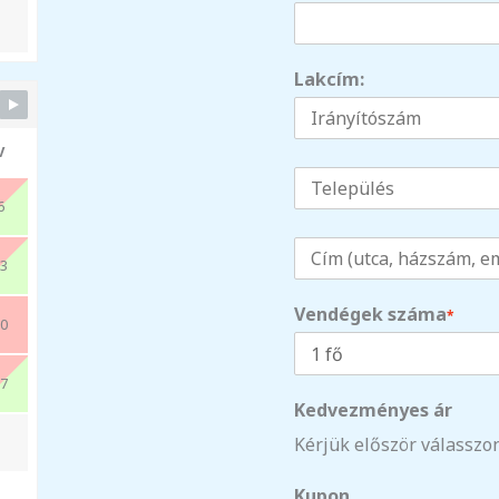
Lakcím:
V
6
3
Vendégek száma
*
0
7
Kedvezményes ár
Kérjük először válasszo
Kupon