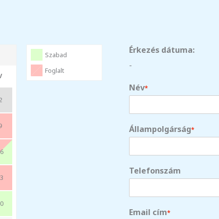
Érkezés dátuma:
Szabad
-
Foglalt
V
Név
*
2
9
Állampolgárság
*
6
Telefonszám
3
0
Email cím
*