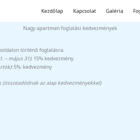
Kezdőlap
Kapcsolat
Galéria
Fo
Nagy apartman foglalási kedvezmények
oldalon történő foglalásra.
. – május 31)
: 15% kedvezmény.
rtök)
: 5%. kedvezmény
k
(összeadódnak az alap kedvezményekkel)