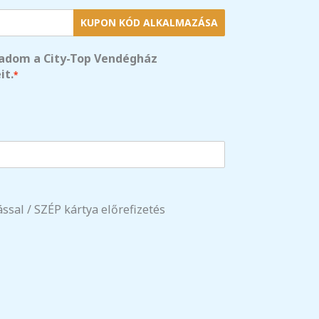
KUPON KÓD ALKALMAZÁSA
adom a City-Top Vendégház
it.
*
ással / SZÉP kártya előrefizetés